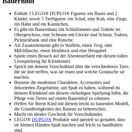
Bauernhof
Enthält 3 LEGO® DUPLO® Figuren: ein Bauer und 2
Kinder, sowie 5 Tierfiguren: ein Schaf, eine Kuh, eine Ziege,
ein Hahn und ein Kaninchen.
Es gibt ein Bauernhaus mit Schlafzimmer und Toilette im
Obergeschoss, eine Scheune mit Glocke und Schnur, Traktor,
Picknickbank und eine Rutsche.
Als Zusatzelemente gibt es Waffeln, einen Trog, eine
Milchflasche, einen Heublock und eine Heugabel.
Spiele einen Besuch auf der Abenteuerfarm mit diesem tollen
Lernspielzeug für Kleinkinder.
Sprich mit deinem Vorschulkind über die verschiedenen Tiere,
die sie dort treffen, was sie essen und welche Geräusche sie
machen.
Benutze die modernen Charaktere, Accessoires und
dekorierten Ziegelsteine, um Spaß zu haben, während du
deinem Kleinkind mit diesem vielseitigen Spielzeug hilfst, die
Pflege von Tieren auf einem Bauernhof zu erlernen.
Helfen Sie Ihrem Kind mit diesem leicht zu bauenden Modell,
die Grundfertigkeiten des Bauens zu beherrschen.
Macht ein ideales Geschenk für Vorschulkinder.
LEGO®
DUPLO®
Produkte sind speziell so gestaltet, dass
sie kleinen Händen Spaß machen und leicht zu handhaben
sind.