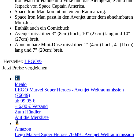
Iron Man für Hände und Füße und das Atemgerät, Schild und
Jetpack von Space Captain America.
Space Iron Man kommt mit einem Raumanzug.
Space Iron Man passt in den Avenjet unter dem abnehmbaren
Mini-Jet.
Enthält auch ein Comicbuch.
Avenjet misst über 3" (8cm) hoch, 10" (27cm) lang und 10"
(27cm) breit.
Abnehmbare Mini-Düse misst über 1" (4cm) hoch, 4" (11cm)
lang und 7" (20cm) breit.
Hersteller:
LEGO®
Jetzt Preise vergleichen:
Idealo
LEGO Marvel Super Heroes - Avenjet Weltraummission
(76049)
ab 99,95 €
+ 6,00 € Versand
Zum Händler
Auf die Merkliste
Amazon
Lego Marvel Super Heroes 76049 - Avenjet Weltraummission