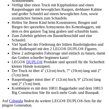
Schutzhelmen.
Verfügt über einen Truck mit Kippfunktion und einen
Raupenbagger mit beweglichen Raupen, drehbarer Kabine
und großer Schaufel auf einem beweglichen Arm, sowie
zusätzlichen Steinen zum Schaufeln.
Helfen Sie Ihrem Kind beim Konstruieren, Beugen und
Biegen des speziellen Armsystems des Kettenbaggers, mit
dem es den ganzen Tag lang graben und schaufeln kann.
Zum Zubehör gehören ein Baustellenschild und eine
Schaufel.
Viel Spaß bei der Förderung der frühen Baufertigkeiten und
dem Rollenspiel mit den 2 LEGO® DUPLO® Figuren.
Diese 2 aufregenden Fahrzeuge sind einfach zu bauen, damit
das Graben schneller beginnen kann!
LEGO®
DUPLO®
Produkte sind speziell für die Sicherheit
kleiner Hände konzipiert.
Der Truck ist über 4" (12cm) hoch, 7" (19cm) lang und 2"
(7cm) breit.
Raupenbagger misst über 4" (12cm) hoch, 9" (25cm) lang
und 2" (7cm) breit.
Kombiniere es mit dem 10811 Baggerlader und dem 10813
Big Construction Site für noch mehr Grab- und Bauspaß.
Auf
Cubanda
findest du weitere LEGO® DUPLO®-Sets für die
jüngere Generation.