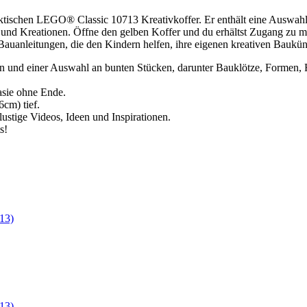
praktischen LEGO® Classic 10713 Kreativkoffer. Er enthält eine Auswa
und Kreationen. Öffne den gelben Koffer und du erhältst Zugang zu 
 Bauanleitungen, die den Kindern helfen, ihre eigenen kreativen Baukün
ern und einer Auswahl an bunten Stücken, darunter Bauklötze, Formen,
asie ohne Ende.
6cm) tief.
ustige Videos, Ideen und Inspirationen.
s!
713)
713)