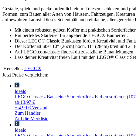
Gestalte, spiele und packe ordentlich ein mit diesem schicken und 
Formen, zum Bauen aller Arten von Häusern, Fahrzeugen, Kreaturen 
aufbewahren kannst. Dieses Set enthält auch einfache, altersgerechte
Mit einem robusten gelben Koffer mit praktischen Sortierfäch
Ein perfektes Starterset für angehende LEGO® Bauherren.
Dieser LEGO® Classic Baukasten fördert Kreativität und Fant
Der Koffer ist über 10" (26cm) hoch, 11" (28cm) breit und 2" (
Auf LEGO.com/classic findest du zusätzliche Bauanleitungen, l
Lass deiner Kreativität freien Lauf mit den LEGO® Classic Set
Hersteller:
LEGO®
Jetzt Preise vergleichen:
Idealo
LEGO Classic - Bausteine Starterkoffer - Farben sortieren (10
ab 13,97 €
+ 4,99 € Versand
Zum Händler
Auf die Merkliste
Idealo
LEGO Classic - Bausteine Starterkoffer - Farben sortieren (10