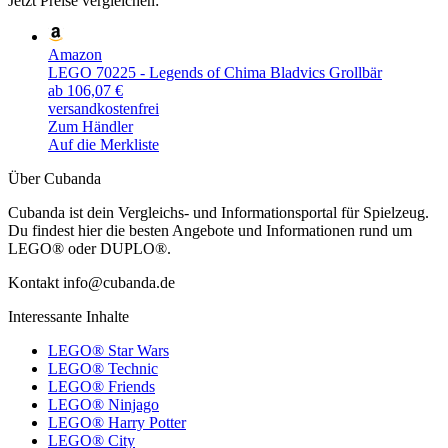
Jetzt Preise vergleichen:
Amazon
LEGO 70225 - Legends of Chima Bladvics Grollbär
ab 106,07 €
versandkostenfrei
Zum Händler
Auf die Merkliste
Über Cubanda
Cubanda ist dein Vergleichs- und Informationsportal für Spielzeug.
Du findest hier die besten Angebote und Informationen rund um
LEGO® oder DUPLO®.
Kontakt info@cubanda.de
Interessante Inhalte
LEGO® Star Wars
LEGO® Technic
LEGO® Friends
LEGO® Ninjago
LEGO® Harry Potter
LEGO® City