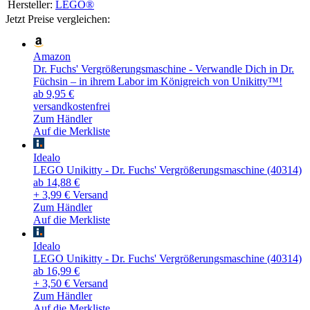
Hersteller:
LEGO®
Jetzt Preise vergleichen:
Amazon
Dr. Fuchs' Vergrößerungsmaschine - Verwandle Dich in Dr.
Füchsin – in ihrem Labor im Königreich von Unikitty™!
ab 9,95 €
versandkostenfrei
Zum Händler
Auf die Merkliste
Idealo
LEGO Unikitty - Dr. Fuchs' Vergrößerungsmaschine (40314)
ab 14,88 €
+ 3,99 € Versand
Zum Händler
Auf die Merkliste
Idealo
LEGO Unikitty - Dr. Fuchs' Vergrößerungsmaschine (40314)
ab 16,99 €
+ 3,50 € Versand
Zum Händler
Auf die Merkliste