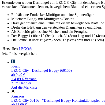
Erkunde den wilden Dschungel von LEGO® City mit dem Jungle Buggy,
verstecktem Diamantenelement, beweglichem Blatt und einer roten Spi
Enthält eine Entdecker-Minifigur und eine Spinnenfigur.
Mit einem Buggy mit Minifiguren-Cockpit.
Dazu gehört auch eine Statue mit einem beweglichen Blatt und
Drehe das Blatt, um den versteckten Diamanten zu enthüllen.
Als Zubehör gibt es eine Machete und ein Fernglas.
Der Buggy ist über 1" (3cm) hoch, 3" (8cm) lang und 1" (4cm) 
Die Statue ist über 1" (4cm) hoch, 1" (5cm) breit und 1" (3cm) t
Hersteller:
LEGO®
Jetzt Preise vergleichen:
Idealo
LEGO City - Dschungel-Buggy (60156)
ab 9,49 €
+ 4,89 € Versand
Zum Händler
Auf die Merkliste
Amazon
LEGO City 60156 - "Dschungel-Buggy Konstruktionsspiel, bu
ab 11,99 €