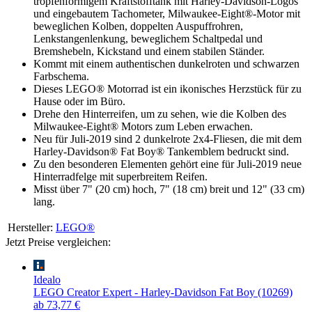
tropfenförmigem Kraftstofftank mit Harley-Davidson-Logos
und eingebautem Tachometer, Milwaukee-Eight®-Motor mit
beweglichen Kolben, doppelten Auspuffrohren,
Lenkstangenlenkung, beweglichem Schaltpedal und
Bremshebeln, Kickstand und einem stabilen Ständer.
Kommt mit einem authentischen dunkelroten und schwarzen
Farbschema.
Dieses LEGO® Motorrad ist ein ikonisches Herzstück für zu
Hause oder im Büro.
Drehe den Hinterreifen, um zu sehen, wie die Kolben des
Milwaukee-Eight® Motors zum Leben erwachen.
Neu für Juli-2019 sind 2 dunkelrote 2x4-Fliesen, die mit dem
Harley-Davidson® Fat Boy® Tankemblem bedruckt sind.
Zu den besonderen Elementen gehört eine für Juli-2019 neue
Hinterradfelge mit superbreitem Reifen.
Misst über 7" (20 cm) hoch, 7" (18 cm) breit und 12" (33 cm)
lang.
Hersteller:
LEGO®
Jetzt Preise vergleichen:
Idealo
LEGO Creator Expert - Harley-Davidson Fat Boy (10269)
ab 73,77 €