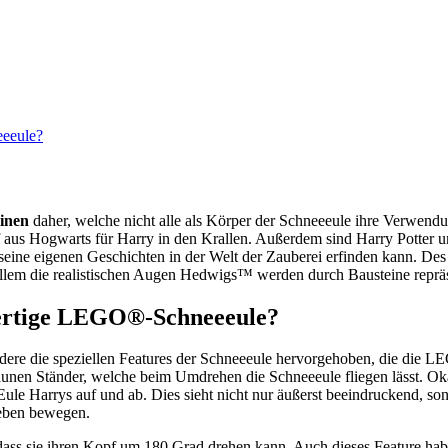
eeeule?
inen
daher, welche nicht alle als Körper der Schneeeule ihre Verwend
ef aus Hogwarts für Harry in den Krallen. Außerdem sind Harry Potter
 eigenen Geschichten in der Welt der Zauberei erfinden kann. Des Wei
llem die realistischen Augen Hedwigs™ werden durch Bausteine repräse
fertige LEGO®-Schneeeule?
 die speziellen Features der Schneeeule hervorgehoben, die die L
raunen Ständer, welche beim Umdrehen die Schneeeule fliegen lässt. Ok
ule Harrys auf und ab. Dies sieht nicht nur äußerst beeindruckend, so
eben bewegen.
ft, dass sie ihren Kopf um 180 Grad drehen kann. Auch dieses Feature 