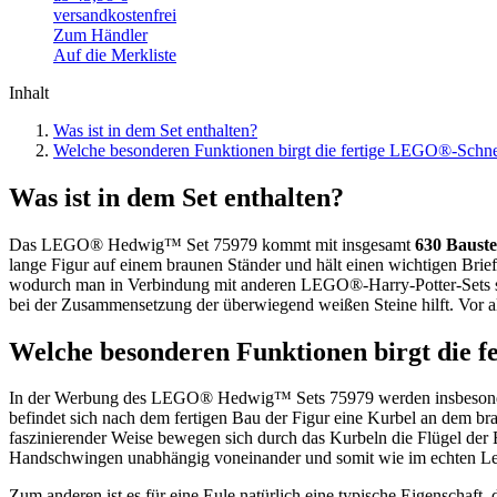
versandkostenfrei
Zum Händler
Auf die Merkliste
Inhalt
Was ist in dem Set enthalten?
Welche besonderen Funktionen birgt die fertige LEGO®-Schn
Was ist in dem Set enthalten?
Das LEGO® Hedwig™ Set 75979 kommt mit insgesamt
630 Bauste
lange Figur auf einem braunen Ständer und hält einen wichtigen Bri
wodurch man in Verbindung mit anderen LEGO®-Harry-Potter-Sets seine
bei der Zusammensetzung der überwiegend weißen Steine hilft. Vor a
Welche besonderen Funktionen birgt die 
In der Werbung des LEGO® Hedwig™ Sets 75979 werden insbesondere
befindet sich nach dem fertigen Bau der Figur eine Kurbel an dem b
faszinierender Weise bewegen sich durch das Kurbeln die Flügel der E
Handschwingen unabhängig voneinander und somit wie im echten L
Zum anderen ist es für eine Eule natürlich eine typische Eigenscha