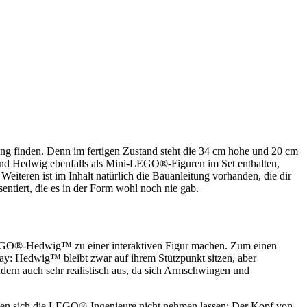
ung finden. Denn im fertigen Zustand steht die 34 cm hohe und 20 cm
 und Hedwig ebenfalls als Mini-LEGO®-Figuren im Set enthalten,
teren ist im Inhalt natürlich die Bauanleitung vorhanden, die dir
ntiert, die es in der Form wohl noch nie gab.
EGO®-Hedwig™ zu einer interaktiven Figur machen. Zum einen
ay: Hedwig™ bleibt zwar auf ihrem Stützpunkt sitzen, aber
ndern auch sehr realistisch aus, da sich Armschwingen und
haben sich die LEGO®-Ingenieure nicht nehmen lassen: Der Kopf von