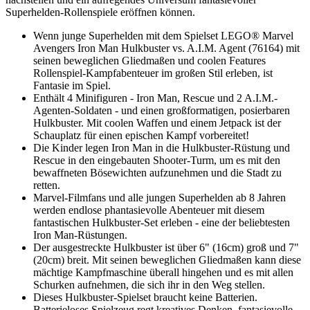
Superhelden-Rollenspiele eröffnen können.
Wenn junge Superhelden mit dem Spielset LEGO® Marvel
Avengers Iron Man Hulkbuster vs. A.I.M. Agent (76164) mit
seinen beweglichen Gliedmaßen und coolen Features
Rollenspiel-Kampfabenteuer im großen Stil erleben, ist
Fantasie im Spiel.
Enthält 4 Minifiguren - Iron Man, Rescue und 2 A.I.M.-
Agenten-Soldaten - und einen großformatigen, posierbaren
Hulkbuster. Mit coolen Waffen und einem Jetpack ist der
Schauplatz für einen epischen Kampf vorbereitet!
Die Kinder legen Iron Man in die Hulkbuster-Rüstung und
Rescue in den eingebauten Shooter-Turm, um es mit den
bewaffneten Bösewichten aufzunehmen und die Stadt zu
retten.
Marvel-Filmfans und alle jungen Superhelden ab 8 Jahren
werden endlose phantasievolle Abenteuer mit diesem
fantastischen Hulkbuster-Set erleben - eine der beliebtesten
Iron Man-Rüstungen.
Der ausgestreckte Hulkbuster ist über 6" (16cm) groß und 7"
(20cm) breit. Mit seinen beweglichen Gliedmaßen kann diese
mächtige Kampfmaschine überall hingehen und es mit allen
Schurken aufnehmen, die sich ihr in den Weg stellen.
Dieses Hulkbuster-Spielset braucht keine Batterien.
Batterieloses Spielzeug regt kreatives Denken, fantasievolle