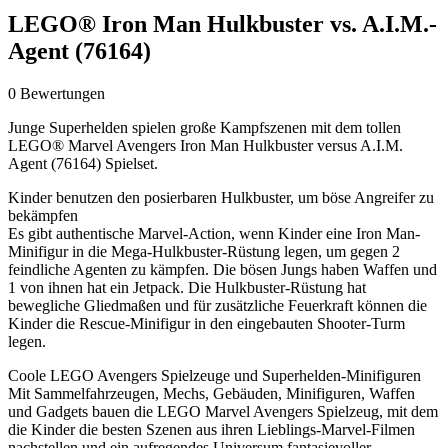
LEGO® Iron Man Hulkbuster vs. A.I.M.-
Agent (76164)
0 Bewertungen
Junge Superhelden spielen große Kampfszenen mit dem tollen
LEGO® Marvel Avengers Iron Man Hulkbuster versus A.I.M.
Agent (76164) Spielset.
Kinder benutzen den posierbaren Hulkbuster, um böse Angreifer zu
bekämpfen
Es gibt authentische Marvel-Action, wenn Kinder eine Iron Man-
Minifigur in die Mega-Hulkbuster-Rüstung legen, um gegen 2
feindliche Agenten zu kämpfen. Die bösen Jungs haben Waffen und
1 von ihnen hat ein Jetpack. Die Hulkbuster-Rüstung hat
bewegliche Gliedmaßen und für zusätzliche Feuerkraft können die
Kinder die Rescue-Minifigur in den eingebauten Shooter-Turm
legen.
Coole LEGO Avengers Spielzeuge und Superhelden-Minifiguren
Mit Sammelfahrzeugen, Mechs, Gebäuden, Minifiguren, Waffen
und Gadgets bauen die LEGO Marvel Avengers Spielzeug, mit dem
die Kinder die besten Szenen aus ihren Lieblings-Marvel-Filmen
nachstellen und ein aufregendes Universum fantasievoller