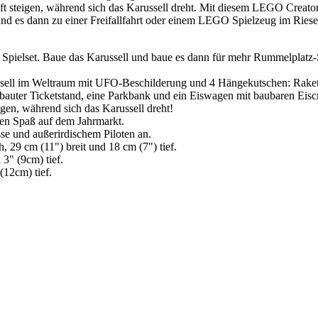
Luft steigen, während sich das Karussell dreht. Mit diesem LEGO Creat
nd es dann zu einer Freifallfahrt oder einem LEGO Spielzeug im Riese
ielset. Baue das Karussell und baue es dann für mehr Rummelplatz-S
ell im Weltraum mit UFO-Beschilderung und 4 Hängekutschen: Rakete
bauter Ticketstand, eine Parkbank und ein Eiswagen mit baubaren Eisc
igen, während sich das Karussell dreht!
 den Spaß auf dem Jahrmarkt.
sse und außerirdischem Piloten an.
 29 cm (11") breit und 18 cm (7") tief.
 3" (9cm) tief.
(12cm) tief.