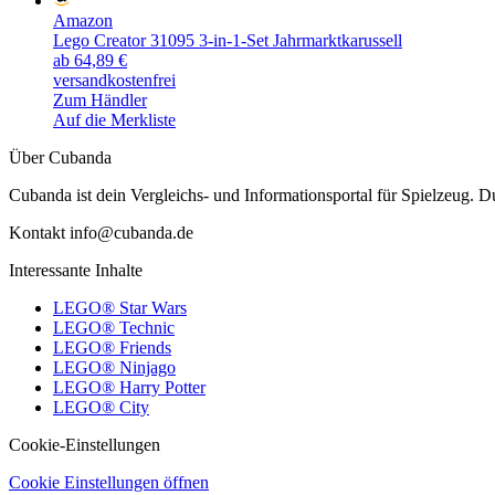
Amazon
Lego Creator 31095 3-in-1-Set Jahrmarktkarussell
ab 64,89 €
versandkostenfrei
Zum Händler
Auf die Merkliste
Über Cubanda
Cubanda ist dein Vergleichs- und Informationsportal für Spielzeu
Kontakt info@cubanda.de
Interessante Inhalte
LEGO® Star Wars
LEGO® Technic
LEGO® Friends
LEGO® Ninjago
LEGO® Harry Potter
LEGO® City
Cookie-Einstellungen
Cookie Einstellungen öffnen