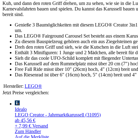
Kuh, und dann den roten Griff drehen, um zu sehen, wie sie in die 
Karnevalsfahrten bauen und spielen. Du kannst das Karussell bauen u
bereit sind.
Genieße 3 Baumöglichkeiten mit diesem LEGO® Creator 3in1 Sp
um.
Das LEGO® Fairground Carousel Set besteht aus einem Karuss
Zu diesem Bauspielzeug gehören auch ein aus Ziegelsteinen ge
Dreh den roten Griff und sieh, wie die Kutschen in die Luft ste
Enthält 3 Minifiguren: 1 Junge und 2 Mädchen, alle bereit für
Sieh dir das coole UFO-Schild komplett mit fliegender Unterta
Das Karussell auf dem Rummelplatz misst über 20 cm (7") hoch,
Free Fall Ride misst über 10" (26cm) hoch, 4" (12cm) breit und
Das Riesenrad ist über 6" (16cm) hoch, 5" (14cm) breit und 4" 
Hersteller:
LEGO®
Jetzt Preise vergleichen:
Idealo
LEGO Creator - Jahrmarktkarussell (31095)
ab 45,56 €
+ 7,99 € Versand
Zum Händler
Auf die Merkliste