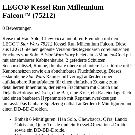
LEGO® Kessel Run Millennium
Falcon™ (75212)
0 Bewertungen
Reise mit Han Solo, Chewbacca und ihren Freunden mit dem
LEGO®
Star Wars 75212
Kessel Run Millennium Falcon. Diese
aus LEGO Steinen gebaute Version des legendären corellianischen
Frachters von Solo: A
Star Wars Story
bietet ein 2-Minuten-Cockpit
mit abnehmbarer Kabinenhaube, 2 gefederte Schützen,
Sensorschüssel, Rampe, drehbare obere und untere Lasertürme mit 2
Kanonensitzen sowie ein abnehmbares Fluchtfahrzeug. Dieses
erstaunliche
Star Wars
Raumschiff verfügt außerdem über
aufklappbare Rumpfplatten für einen einfachen Zugang zum
detaillierten Innenraum, der einen Frachtraum mit Couch und
Dejarik-Hologame-Tisch, eine Bar, eine Koje, ein Raketenlagerfach
und einen baubaren Hyperantrieb mit Reparaturwerkzeugen
umfasst. Das baubare Spielzeug enthält außerdem 6 Minifiguren und
einen DD-BD-Droiden.
Enthält 6 Minifiguren: Han Solo, Chewbacca, Qi'ra, Lando
Calrissian, Quay Tolsite und ein Kessel-Operations-Droide
sowie ein DD-BD-Droide.