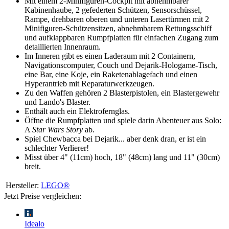
Mit einem 2-Minifiguren-Cockpit mit abnehmbarer
Kabinenhaube, 2 gefederten Schützen, Sensorschüssel,
Rampe, drehbaren oberen und unteren Lasertürmen mit 2
Minifiguren-Schützensitzen, abnehmbarem Rettungsschiff
und aufklappbaren Rumpfplatten für einfachen Zugang zum
detaillierten Innenraum.
Im Inneren gibt es einen Laderaum mit 2 Containern,
Navigationscomputer, Couch und Dejarik-Hologame-Tisch,
eine Bar, eine Koje, ein Raketenablagefach und einen
Hyperantrieb mit Reparaturwerkzeugen.
Zu den Waffen gehören 2 Blasterpistolen, ein Blastergewehr
und Lando's Blaster.
Enthält auch ein Elektrofernglas.
Öffne die Rumpfplatten und spiele darin Abenteuer aus Solo:
A
Star Wars Story
ab.
Spiel Chewbacca bei Dejarik... aber denk dran, er ist ein
schlechter Verlierer!
Misst über 4" (11cm) hoch, 18" (48cm) lang und 11" (30cm)
breit.
Hersteller:
LEGO®
Jetzt Preise vergleichen:
Idealo