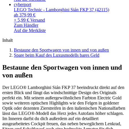
cyberport
LEGO Technic - Lamborghini Sián FKP 37 (42115)
ab 379,99 €
+ 5,99 € Versand
Zum Händler
Auf die Merkliste
Inhalt
Bestaune den Sportwagen von innen und von außen
Spare beim Kauf des Luxusmodells bares Geld
Bestaune den Sportwagen von innen und
von außen
Der LEGO® Lamborghini Sián FKP 37 beeindruckt direkt auf den
ersten Blick und fängt das windschnittige Design des Originals
perfekt ein. Mit seinem außergewöhnlichen Farbton Electric Gold
sowie weiteren optischen Highlights wie den Felgen in goldener
Optik oder dezenten Zierstreifen in den italienischen Nationalfarben
lässt das LEGO®-Modell das Herz jedes Autofans höher schlagen.
Im Inneren darfst du dich außerdem auf ein detailliert
ausgearbeitetes Cockpit freuen, das neben beweglichem Lenkrad,
Sitzen und Schaltknauf auch eine bedruckte Armatur für dich