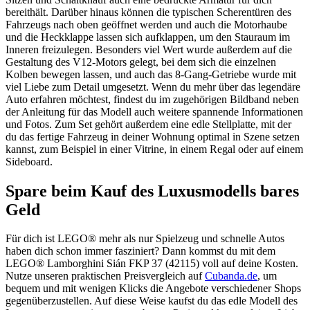
bereithält. Darüber hinaus können die typischen Scherentüren des
Fahrzeugs nach oben geöffnet werden und auch die Motorhaube
und die Heckklappe lassen sich aufklappen, um den Stauraum im
Inneren freizulegen. Besonders viel Wert wurde außerdem auf die
Gestaltung des V12-Motors gelegt, bei dem sich die einzelnen
Kolben bewegen lassen, und auch das 8-Gang-Getriebe wurde mit
viel Liebe zum Detail umgesetzt. Wenn du mehr über das legendäre
Auto erfahren möchtest, findest du im zugehörigen Bildband neben
der Anleitung für das Modell auch weitere spannende Informationen
und Fotos. Zum Set gehört außerdem eine edle Stellplatte, mit der
du das fertige Fahrzeug in deiner Wohnung optimal in Szene setzen
kannst, zum Beispiel in einer Vitrine, in einem Regal oder auf einem
Sideboard.
Spare beim Kauf des Luxusmodells bares
Geld
Für dich ist LEGO® mehr als nur Spielzeug und schnelle Autos
haben dich schon immer fasziniert? Dann kommst du mit dem
LEGO® Lamborghini Sián FKP 37 (42115) voll auf deine Kosten.
Nutze unseren praktischen Preisvergleich auf
Cubanda.de
, um
bequem und mit wenigen Klicks die Angebote verschiedener Shops
gegenüberzustellen. Auf diese Weise kaufst du das edle Modell des