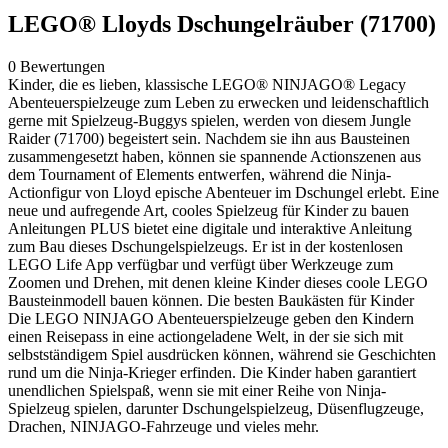
LEGO® Lloyds Dschungelräuber (71700)
0 Bewertungen
Kinder, die es lieben, klassische LEGO® NINJAGO® Legacy
Abenteuerspielzeuge zum Leben zu erwecken und leidenschaftlich
gerne mit Spielzeug-Buggys spielen, werden von diesem Jungle
Raider (71700) begeistert sein. Nachdem sie ihn aus Bausteinen
zusammengesetzt haben, können sie spannende Actionszenen aus
dem Tournament of Elements entwerfen, während die Ninja-
Actionfigur von Lloyd epische Abenteuer im Dschungel erlebt. Eine
neue und aufregende Art, cooles Spielzeug für Kinder zu bauen
Anleitungen PLUS bietet eine digitale und interaktive Anleitung
zum Bau dieses Dschungelspielzeugs. Er ist in der kostenlosen
LEGO Life App verfügbar und verfügt über Werkzeuge zum
Zoomen und Drehen, mit denen kleine Kinder dieses coole LEGO
Bausteinmodell bauen können. Die besten Baukästen für Kinder
Die LEGO NINJAGO Abenteuerspielzeuge geben den Kindern
einen Reisepass in eine actiongeladene Welt, in der sie sich mit
selbstständigem Spiel ausdrücken können, während sie Geschichten
rund um die Ninja-Krieger erfinden. Die Kinder haben garantiert
unendlichen Spielspaß, wenn sie mit einer Reihe von Ninja-
Spielzeug spielen, darunter Dschungelspielzeug, Düsenflugzeuge,
Drachen, NINJAGO-Fahrzeuge und vieles mehr.