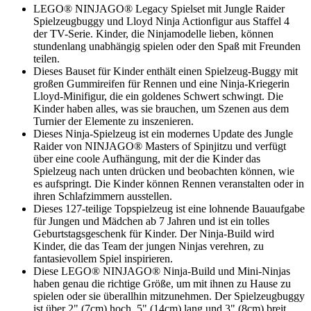
LEGO® NINJAGO® Legacy Spielset mit Jungle Raider
Spielzeugbuggy und Lloyd Ninja Actionfigur aus Staffel 4
der TV-Serie. Kinder, die Ninjamodelle lieben, können
stundenlang unabhängig spielen oder den Spaß mit Freunden
teilen.
Dieses Bauset für Kinder enthält einen Spielzeug-Buggy mit
großen Gummireifen für Rennen und eine Ninja-Kriegerin
Lloyd-Minifigur, die ein goldenes Schwert schwingt. Die
Kinder haben alles, was sie brauchen, um Szenen aus dem
Turnier der Elemente zu inszenieren.
Dieses Ninja-Spielzeug ist ein modernes Update des Jungle
Raider von NINJAGO® Masters of Spinjitzu und verfügt
über eine coole Aufhängung, mit der die Kinder das
Spielzeug nach unten drücken und beobachten können, wie
es aufspringt. Die Kinder können Rennen veranstalten oder in
ihren Schlafzimmern ausstellen.
Dieses 127-teilige Topspielzeug ist eine lohnende Bauaufgabe
für Jungen und Mädchen ab 7 Jahren und ist ein tolles
Geburtstagsgeschenk für Kinder. Der Ninja-Build wird
Kinder, die das Team der jungen Ninjas verehren, zu
fantasievollem Spiel inspirieren.
Diese LEGO® NINJAGO® Ninja-Build und Mini-Ninjas
haben genau die richtige Größe, um mit ihnen zu Hause zu
spielen oder sie überallhin mitzunehmen. Der Spielzeugbuggy
ist über 2" (7cm) hoch, 5" (14cm) lang und 3" (8cm) breit.