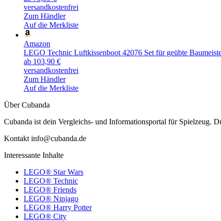
versandkostenfrei
Zum Händler
Auf die Merkliste
Amazon
LEGO Technic Luftkissenboot 42076 Set für geübte Baumeist
ab 103,90 €
versandkostenfrei
Zum Händler
Auf die Merkliste
Über Cubanda
Cubanda ist dein Vergleichs- und Informationsportal für Spielzeu
Kontakt info@cubanda.de
Interessante Inhalte
LEGO® Star Wars
LEGO® Technic
LEGO® Friends
LEGO® Ninjago
LEGO® Harry Potter
LEGO® City