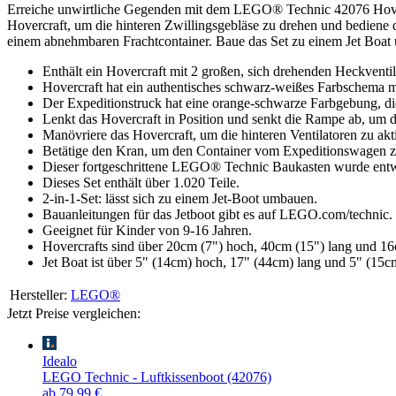
Erreiche unwirtliche Gegenden mit dem LEGO® Technic 42076 Hoverc
Hovercraft, um die hinteren Zwillingsgebläse zu drehen und bediene d
einem abnehmbaren Frachtcontainer. Baue das Set zu einem Jet Boat
Enthält ein Hovercraft mit 2 großen, sich drehenden Heckventi
Hovercraft hat ein authentisches schwarz-weißes Farbschema mi
Der Expeditionstruck hat eine orange-schwarze Farbgebung, d
Lenkt das Hovercraft in Position und senkt die Rampe ab, um de
Manövriere das Hovercraft, um die hinteren Ventilatoren zu akt
Betätige den Kran, um den Container vom Expeditionswagen z
Dieser fortgeschrittene LEGO® Technic Baukasten wurde entwic
Dieses Set enthält über 1.020 Teile.
2-in-1-Set: lässt sich zu einem Jet-Boot umbauen.
Bauanleitungen für das Jetboot gibt es auf LEGO.com/technic.
Geeignet für Kinder von 9-16 Jahren.
Hovercrafts sind über 20cm (7") hoch, 40cm (15") lang und 16c
Jet Boat ist über 5" (14cm) hoch, 17" (44cm) lang und 5" (15cm
Hersteller:
LEGO®
Jetzt Preise vergleichen:
Idealo
LEGO Technic - Luftkissenboot (42076)
ab 79,99 €