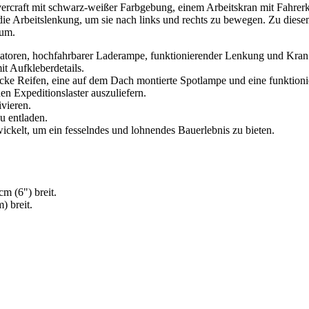
raft mit schwarz-weißer Farbgebung, einem Arbeitskran mit Fahrerka
ie Arbeitslenkung, um sie nach links und rechts zu bewegen. Zu diesem
 um.
latoren, hochfahrbarer Laderampe, funktionierender Lenkung und Kran 
t Aufkleberdetails.
icke Reifen, eine auf dem Dach montierte Spotlampe und eine funktio
n Expeditionslaster auszuliefern.
ivieren.
u entladen.
kelt, um ein fesselndes und lohnendes Bauerlebnis zu bieten.
m (6") breit.
) breit.