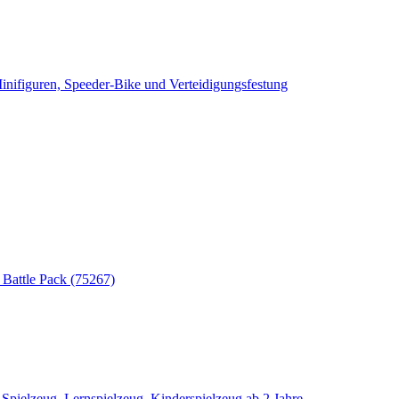
nifiguren, Speeder-Bike und Verteidigungsfestung
attle Pack (75267)
ielzeug, Lernspielzeug, Kinderspielzeug ab 2 Jahre