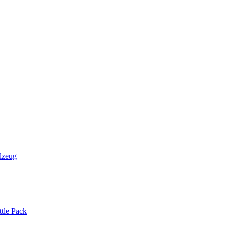
lzeug
tle Pack