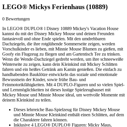
LEGO® Mickys Ferienhaus (10889)
0 Bewertungen
In LEGO® DUPLO® l Disney 10889 Mickey's Vacation House
kannst du mit der Disney Mickey Mouse und deinen Freunden
fantasievoll und ohne Ende spielen. Mit den umdrehbaren
Dachziegeln, die ihre rotglühende Sommerseite zeigen, werden
Vorschulkinder es lieben, mit Minnie Mouse Blumen zu gießen, mit
Goofy ein Flugzeug zu fliegen und am Gartentisch Tee zu trinken.
Wenn die Wende-Dachziegel gedreht werden, um ihre schneeweiße
Winterseite zu zeigen, kann dein Kleinkind mit Mickey Schlitten
fahren und ein heißes Getränk am Kamin genießen. Die einfach zu
handhabenden Bauklötze entwickeln das soziale und emotionale
Bewusstsein der Kinder, sowie frühe Bau- und
Feinmotorikfähigkeiten. Mit 4 DUPLO-Figuren und so vielen Spiel-
und Lernmöglichkeiten ist dieses lustige Spielzeugbauset mit
Mickey Mouse und Minnie Mouse ideal, um wertvolle Momente mit
deinem Kleinkind zu teilen.
Dieses lehrreiche Bau-Spielzeug für Disney Mickey Mouse
und Minnie Mouse Kleinkind enthält einen Schlitten, auf dem
die Charaktere fahren können.
Inklusive 4 LEGO® DUPLO® Figuren: Micky Maus,