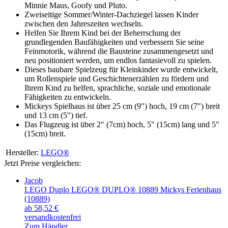
Minnie Maus, Goofy und Pluto.
Zweiseitige Sommer/Winter-Dachziegel lassen Kinder
zwischen den Jahreszeiten wechseln.
Helfen Sie Ihrem Kind bei der Beherrschung der
grundlegenden Baufähigkeiten und verbessern Sie seine
Feinmotorik, während die Bausteine zusammengesetzt und
neu positioniert werden, um endlos fantasievoll zu spielen.
Dieses baubare Spielzeug für Kleinkinder wurde entwickelt,
um Rollenspiele und Geschichtenerzählen zu fördern und
Ihrem Kind zu helfen, sprachliche, soziale und emotionale
Fähigkeiten zu entwickeln.
Mickeys Spielhaus ist über 25 cm (9") hoch, 19 cm (7") breit
und 13 cm (5") tief.
Das Flugzeug ist über 2" (7cm) hoch, 5" (15cm) lang und 5"
(15cm) breit.
Hersteller:
LEGO®
Jetzt Preise vergleichen:
Jacob
LEGO Duplo LEGO® DUPLO® 10889 Mickys Ferienhaus
(10889)
ab 58,52 €
versandkostenfrei
Zum Händler