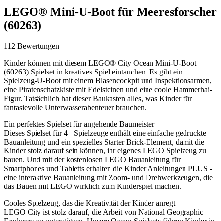
LEGO® Mini-U-Boot für Meeresforscher
(60263)
112 Bewertungen
Kinder können mit diesem LEGO® City Ocean Mini-U-Boot
(60263) Spielset in kreatives Spiel eintauchen. Es gibt ein
Spielzeug-U-Boot mit einem Blasencockpit und Inspektionsarmen,
eine Piratenschatzkiste mit Edelsteinen und eine coole Hammerhai-
Figur. Tatsächlich hat dieser Baukasten alles, was Kinder für
fantasievolle Unterwasserabenteuer brauchen.
Ein perfektes Spielset für angehende Baumeister
Dieses Spielset für 4+ Spielzeuge enthält eine einfache gedruckte
Bauanleitung und ein spezielles Starter Brick-Element, damit die
Kinder stolz darauf sein können, ihr eigenes LEGO Spielzeug zu
bauen. Und mit der kostenlosen LEGO Bauanleitung für
Smartphones und Tabletts erhalten die Kinder Anleitungen PLUS -
eine interaktive Bauanleitung mit Zoom- und Drehwerkzeugen, die
das Bauen mit LEGO wirklich zum Kinderspiel machen.
Cooles Spielzeug, das die Kreativität der Kinder anregt
LEGO City ist stolz darauf, die Arbeit von National Geographic
Explorers zu unterstützen. Unsere Ozean-Spielsets führen Kinder in