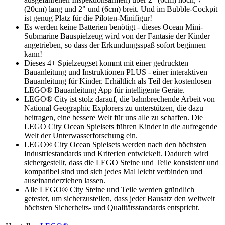
(20cm) lang und 2" und (6cm) breit. Und im Bubble-Cockpit
ist genug Platz für die Piloten-Minifigur!
Es werden keine Batterien benötigt - dieses Ocean Mini-
Submarine Bauspielzeug wird von der Fantasie der Kinder
angetrieben, so dass der Erkundungsspaß sofort beginnen
kann!
Dieses 4+ Spielzeugset kommt mit einer gedruckten
Bauanleitung und Instruktionen PLUS - einer interaktiven
Bauanleitung für Kinder. Erhältlich als Teil der kostenlosen
LEGO® Bauanleitung App für intelligente Geräte.
LEGO® City ist stolz darauf, die bahnbrechende Arbeit von
National Geographic Explorers zu unterstützen, die dazu
beitragen, eine bessere Welt für uns alle zu schaffen. Die
LEGO City Ocean Spielsets führen Kinder in die aufregende
Welt der Unterwasserforschung ein.
LEGO® City Ocean Spielsets werden nach den höchsten
Industriestandards und Kriterien entwickelt. Dadurch wird
sichergestellt, dass die LEGO Steine und Teile konsistent und
kompatibel sind und sich jedes Mal leicht verbinden und
auseinanderziehen lassen.
Alle LEGO® City Steine und Teile werden gründlich
getestet, um sicherzustellen, dass jeder Bausatz den weltweit
höchsten Sicherheits- und Qualitätsstandards entspricht.