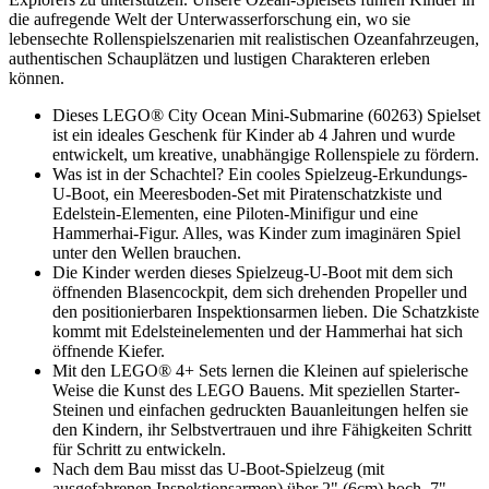
die aufregende Welt der Unterwasserforschung ein, wo sie
lebensechte Rollenspielszenarien mit realistischen Ozeanfahrzeugen,
authentischen Schauplätzen und lustigen Charakteren erleben
können.
Dieses LEGO® City Ocean Mini-Submarine (60263) Spielset
ist ein ideales Geschenk für Kinder ab 4 Jahren und wurde
entwickelt, um kreative, unabhängige Rollenspiele zu fördern.
Was ist in der Schachtel? Ein cooles Spielzeug-Erkundungs-
U-Boot, ein Meeresboden-Set mit Piratenschatzkiste und
Edelstein-Elementen, eine Piloten-Minifigur und eine
Hammerhai-Figur. Alles, was Kinder zum imaginären Spiel
unter den Wellen brauchen.
Die Kinder werden dieses Spielzeug-U-Boot mit dem sich
öffnenden Blasencockpit, dem sich drehenden Propeller und
den positionierbaren Inspektionsarmen lieben. Die Schatzkiste
kommt mit Edelsteinelementen und der Hammerhai hat sich
öffnende Kiefer.
Mit den LEGO® 4+ Sets lernen die Kleinen auf spielerische
Weise die Kunst des LEGO Bauens. Mit speziellen Starter-
Steinen und einfachen gedruckten Bauanleitungen helfen sie
den Kindern, ihr Selbstvertrauen und ihre Fähigkeiten Schritt
für Schritt zu entwickeln.
Nach dem Bau misst das U-Boot-Spielzeug (mit
ausgefahrenen Inspektionsarmen) über 2" (6cm) hoch, 7"