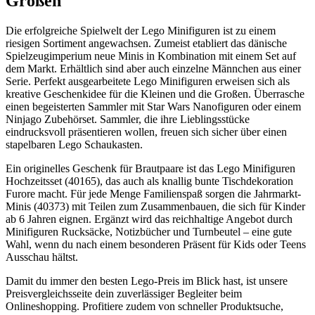
Großen
Die erfolgreiche Spielwelt der Lego Minifiguren ist zu einem
riesigen Sortiment angewachsen. Zumeist etabliert das dänische
Spielzeugimperium neue Minis in Kombination mit einem Set auf
dem Markt. Erhältlich sind aber auch einzelne Männchen aus einer
Serie. Perfekt ausgearbeitete Lego Minifiguren erweisen sich als
kreative Geschenkidee für die Kleinen und die Großen. Überrasche
einen begeisterten Sammler mit Star Wars Nanofiguren oder einem
Ninjago Zubehörset. Sammler, die ihre Lieblingsstücke
eindrucksvoll präsentieren wollen, freuen sich sicher über einen
stapelbaren Lego Schaukasten.
Ein originelles Geschenk für Brautpaare ist das Lego Minifiguren
Hochzeitsset (40165), das auch als knallig bunte Tischdekoration
Furore macht. Für jede Menge Familienspaß sorgen die Jahrmarkt-
Minis (40373) mit Teilen zum Zusammenbauen, die sich für Kinder
ab 6 Jahren eignen. Ergänzt wird das reichhaltige Angebot durch
Minifiguren Rucksäcke, Notizbücher und Turnbeutel – eine gute
Wahl, wenn du nach einem besonderen Präsent für Kids oder Teens
Ausschau hältst.
Damit du immer den besten Lego-Preis im Blick hast, ist unsere
Preisvergleichsseite dein zuverlässiger Begleiter beim
Onlineshopping. Profitiere zudem von schneller Produktsuche,