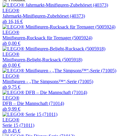
LEGO®
Jahrmarkt-Minifiguren-Zubehörset (40373)
ab 16,16 €
LEGO®
Minifiguren-Rucksack für Teenager (5005924)
ab 0,00 €
LEGO®
Minifiguren-Belight-Rucksack (5005918)
ab 0,00 €
LEGO®
Minifiguren - „The Simpsons™“-Serie (71005)
ab 9,75 €
LEGO®
DFB – Die Mannschaft (71014)
ab 9,99 €
LEGO®
Serie 15 (71011)
ab 8,45 €