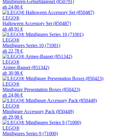
Minifiguren-Geburtstagsset (850791)
ab 24,80 €
LEGO®
Halloween Accessory Set (850487)
ab 48,91 €
LEGO®
Minifigures Series 10 (71001)
ab 22,78 €
LEGO®
Armee-Bauset (851342)
ab 30,98 €
LEGO®
Minifigure Presentation Boxes (850423)
ab 24,86 €
LEGO®
Minifigure Accessory Pack (850449)
ab 29,98 €
LEGO®
Minifigures Series 9 (71000)