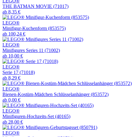
LEGO®
THE BATMAN MOVIE (71017)
ab 8,35 €
LEGO®
Minifigur-Kuchenform (853575)
ab 100,24 €
LEGO®
Minifigures Series 11 (71002)
ab 10,00 €
LEGO®
Serie 17 (71018)
ab 8,29 €
LEGO®
Bienen-Kostüm-Mädchen Schlüsselanhänger (853572)
ab 0,00 €
LEGO®
Minifiguren-Hochzeits-Set (40165)
ab 28,00 €
LEGO®