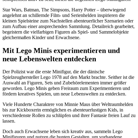
Star Wars, Batman, The Simpsons, Harry Potter – überwiegend
angelehnt an schillernde Film- und Serienhelden inspirieren die
kleinen Spielsteine zum Nachstellen abenteuerlicher Szenarien oder
zum Aufbau einer ansprechenden Sammlung. Detailreich gearbeitet,
begeistern die vielfarbigen Figuren als Spiel- und Sammelobjekte
gleichermaßen Kinder und Erwachsene.
Mit Lego Minis experimentieren und
neue Lebenswelten entdecken
Der Polizist war die erste Minifigur, die der dänische
Spielzeughersteller Lego 1978 auf den Markt brachte. Seither ist die
Auswahl an Figuren, Sets und Zubehörelementen immer größer
geworden. Lego Minis geben Freiraum zum Experimentieren und
fördern kreatives Spielen, um neue Lebenswelten zu entdecken.
Viele Hunderte Charaktere von Minnie Maus über Weltraumhelden
bis zur Kickboxerin ermöglichen es abenteuerlustigen Kids, in
verschiedenste Rollen zu schlüpfen und ihrer Fantasie freien Lauf zu
lassen.
Doch auch Erwachsene leben sich kreativ aus, sammeln Lego
Minifiguren und nutzen die bunten Gestalten, um vorhandene