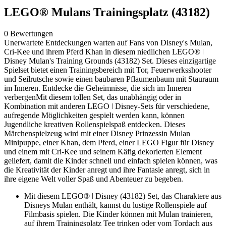
LEGO® Mulans Trainingsplatz (43182)
0 Bewertungen
Unerwartete Entdeckungen warten auf Fans von Disney's Mulan,
Cri-Kee und ihrem Pferd Khan in diesem niedlichen LEGO® ǀ
Disney Mulan's Training Grounds (43182) Set. Dieses einzigartige
Spielset bietet einen Trainingsbereich mit Tor, Feuerwerksshooter
und Seilrutsche sowie einen baubaren Pflaumenbaum mit Stauraum
im Inneren. Entdecke die Geheimnisse, die sich im Inneren
verbergenMit diesem tollen Set, das unabhängig oder in
Kombination mit anderen LEGO ǀ Disney-Sets für verschiedene,
aufregende Möglichkeiten gespielt werden kann, können
Jugendliche kreativen Rollenspielspaß entdecken. Dieses
Märchenspielzeug wird mit einer Disney Prinzessin Mulan
Minipuppe, einer Khan, dem Pferd, einer LEGO Figur für Disney
und einem mit Cri-Kee und seinem Käfig dekorierten Element
geliefert, damit die Kinder schnell und einfach spielen können, was
die Kreativität der Kinder anregt und ihre Fantasie anregt, sich in
ihre eigene Welt voller Spaß und Abenteuer zu begeben.
Mit diesem LEGO® ǀ Disney (43182) Set, das Charaktere aus
Disneys Mulan enthält, kannst du lustige Rollenspiele auf
Filmbasis spielen. Die Kinder können mit Mulan trainieren,
auf ihrem Trainingsplatz Tee trinken oder vom Tordach aus