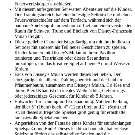
Feuerwerkskörper abschießen.
Mit diesem aufregenden Set warten Abenteuer auf die Kinder.
Der Trainingsbereich hat eine befestigte Seilrutsche und einen
Feuerwerksschießer auf dem Tordach, während sich der
baubare Spielzeugpflaumenbaum öffnet und einen versteckten
Raum für Schwert, Truhe und Eitelkeit von Disney-Prinzessin
Mulan freigibt.
Dieser geliebte Charakter ist großartig, um mit ihm in diesem
Set oder mit anderen als Teil neuer Geschichten zu spielen.
Kinder können mit Disney's Mulan in ihrem Pavillon
trainieren und Tee trinken oder dieses Set anderen
hinzufügen, um das kreative Spiel auf neue Art und Weise zu
fördern.
Fans von Disney's Mulan werden dieses Set lieben. Der
einzigartige, detaillierte Trainingsbereich und der baubare
Pflaumenbaum, zusammen mit Disney's Mulan, Cri-Kee und
ihrem Pferd Khan ist ein ideales Weihnachts-, Geburtstags-
oder jederzeitiges Geschenk für Kinder ab 5 Jahren.
Entworfen für Training und Entspannung. Mit dem Paifang,
der über 5" (16cm) hoch, 4" (12cm) breit und 2" (6cm) tief
ist, ist dieses aufregende Spielset groß genug für ernsthafte,
fantasievolle Spielabenteuer.
Angetrieben von der Fantasie eines Kindes für stundenlangen
Spielspaß ohne Ende! Dieses leicht zu bauende, batterielose
Spielzeug fördert das selbständige Spielen und die