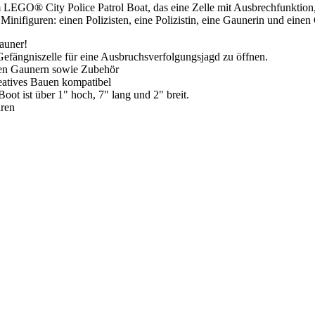
im LEGO® City Police Patrol Boat, das eine Zelle mit Ausbrechfunktio
inifiguren: einen Polizisten, eine Polizistin, eine Gaunerin und einen
Gauner!
efängniszelle für eine Ausbruchsverfolgungsjagd zu öffnen.
chen Gaunern sowie Zubehör
eatives Bauen kompatibel
Boot ist über 1" hoch, 7" lang und 2" breit.
hren