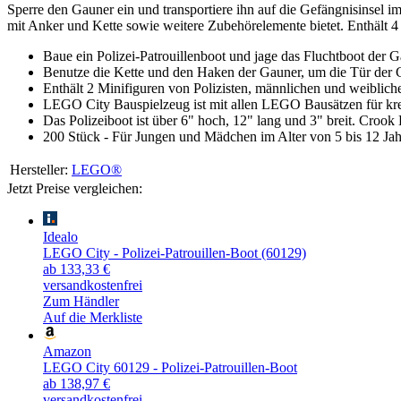
Sperre den Gauner ein und transportiere ihn auf die Gefängnisinsel 
mit Anker und Kette sowie weitere Zubehörelemente bietet. Enthält 4 M
Baue ein Polizei-Patrouillenboot und jage das Fluchtboot der 
Benutze die Kette und den Haken der Gauner, um die Tür der G
Enthält 2 Minifiguren von Polizisten, männlichen und weibli
LEGO City Bauspielzeug ist mit allen LEGO Bausätzen für kr
Das Polizeiboot ist über 6" hoch, 12" lang und 3" breit. Crook 
200 Stück - Für Jungen und Mädchen im Alter von 5 bis 12 Ja
Hersteller:
LEGO®
Jetzt Preise vergleichen:
Idealo
LEGO City - Polizei-Patrouillen-Boot (60129)
ab 133,33 €
versandkostenfrei
Zum Händler
Auf die Merkliste
Amazon
LEGO City 60129 - Polizei-Patrouillen-Boot
ab 138,97 €
versandkostenfrei