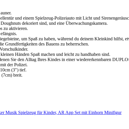
auner.
Zellentür und einem Spielzeug-Polizeiauto mit Licht und Sirenengeräusc
als Doughnuts dekoriert sind, und eine Überwachungskamera.
s zu aktivieren.
efängnis.
gelsteine, um Spaß zu haben, während du deinem Kleinkind hilfst, etwas
die Grundfertigkeiten des Bauens zu beherrschen.
 Vorschulkinder.
 kleinen Händen Spaß machen und leicht zu handhaben sind.
en Sie den Alltag Ihres Kindes in einer wiedererkennbaren DUPLO
it der Polizei.
10cm (3") tief.
 (7cm) breit.
Musik Spielzeug für Kinder, AR App Set mit Einhorn Minifigur