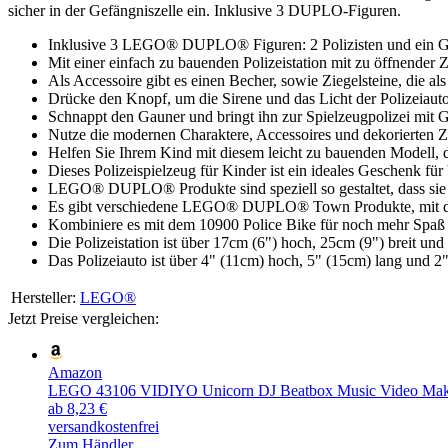
sicher in der Gefängniszelle ein. Inklusive 3 DUPLO-Figuren.
Inklusive 3 LEGO® DUPLO® Figuren: 2 Polizisten und ein G
Mit einer einfach zu bauenden Polizeistation mit zu öffnender 
Als Accessoire gibt es einen Becher, sowie Ziegelsteine, die 
Drücke den Knopf, um die Sirene und das Licht der Polizeiauto
Schnappt den Gauner und bringt ihn zur Spielzeugpolizei mit G
Nutze die modernen Charaktere, Accessoires und dekorierten Zie
Helfen Sie Ihrem Kind mit diesem leicht zu bauenden Modell, 
Dieses Polizeispielzeug für Kinder ist ein ideales Geschenk für
LEGO® DUPLO® Produkte sind speziell so gestaltet, dass sie
Es gibt verschiedene LEGO® DUPLO® Town Produkte, mit den
Kombiniere es mit dem 10900 Police Bike für noch mehr Spaß m
Die Polizeistation ist über 17cm (6") hoch, 25cm (9") breit und 
Das Polizeiauto ist über 4" (11cm) hoch, 5" (15cm) lang und 2"
Hersteller:
LEGO®
Jetzt Preise vergleichen:
Amazon
LEGO 43106 VIDIYO Unicorn DJ Beatbox Music Video Maker 
ab 8,23 €
versandkostenfrei
Zum Händler