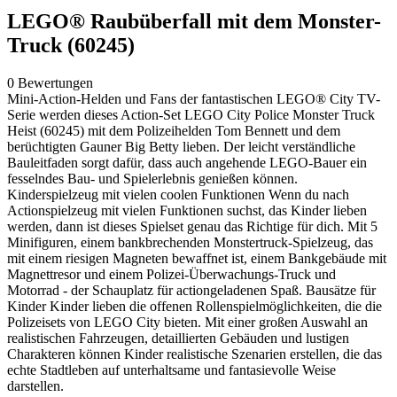
LEGO® Raubüberfall mit dem Monster-
Truck (60245)
0 Bewertungen
Mini-Action-Helden und Fans der fantastischen LEGO® City TV-
Serie werden dieses Action-Set LEGO City Police Monster Truck
Heist (60245) mit dem Polizeihelden Tom Bennett und dem
berüchtigten Gauner Big Betty lieben. Der leicht verständliche
Bauleitfaden sorgt dafür, dass auch angehende LEGO-Bauer ein
fesselndes Bau- und Spielerlebnis genießen können.
Kinderspielzeug mit vielen coolen Funktionen Wenn du nach
Actionspielzeug mit vielen Funktionen suchst, das Kinder lieben
werden, dann ist dieses Spielset genau das Richtige für dich. Mit 5
Minifiguren, einem bankbrechenden Monstertruck-Spielzeug, das
mit einem riesigen Magneten bewaffnet ist, einem Bankgebäude mit
Magnettresor und einem Polizei-Überwachungs-Truck und
Motorrad - der Schauplatz für actiongeladenen Spaß. Bausätze für
Kinder Kinder lieben die offenen Rollenspielmöglichkeiten, die die
Polizeisets von LEGO City bieten. Mit einer großen Auswahl an
realistischen Fahrzeugen, detaillierten Gebäuden und lustigen
Charakteren können Kinder realistische Szenarien erstellen, die das
echte Stadtleben auf unterhaltsame und fantasievolle Weise
darstellen.