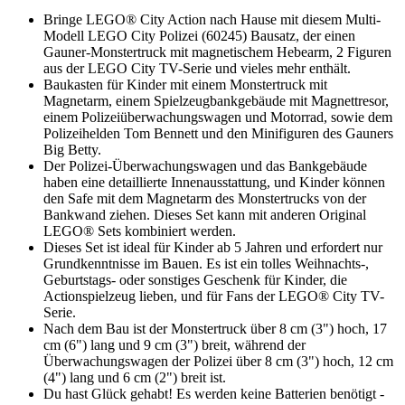
Bringe LEGO® City Action nach Hause mit diesem Multi-
Modell LEGO City Polizei (60245) Bausatz, der einen
Gauner-Monstertruck mit magnetischem Hebearm, 2 Figuren
aus der LEGO City TV-Serie und vieles mehr enthält.
Baukasten für Kinder mit einem Monstertruck mit
Magnetarm, einem Spielzeugbankgebäude mit Magnettresor,
einem Polizeiüberwachungswagen und Motorrad, sowie dem
Polizeihelden Tom Bennett und den Minifiguren des Gauners
Big Betty.
Der Polizei-Überwachungswagen und das Bankgebäude
haben eine detaillierte Innenausstattung, und Kinder können
den Safe mit dem Magnetarm des Monstertrucks von der
Bankwand ziehen. Dieses Set kann mit anderen Original
LEGO® Sets kombiniert werden.
Dieses Set ist ideal für Kinder ab 5 Jahren und erfordert nur
Grundkenntnisse im Bauen. Es ist ein tolles Weihnachts-,
Geburtstags- oder sonstiges Geschenk für Kinder, die
Actionspielzeug lieben, und für Fans der LEGO® City TV-
Serie.
Nach dem Bau ist der Monstertruck über 8 cm (3") hoch, 17
cm (6") lang und 9 cm (3") breit, während der
Überwachungswagen der Polizei über 8 cm (3") hoch, 12 cm
(4") lang und 6 cm (2") breit ist.
Du hast Glück gehabt! Es werden keine Batterien benötigt -