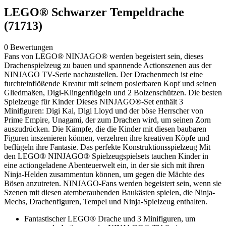
LEGO® Schwarzer Tempeldrache
(71713)
0 Bewertungen
Fans von LEGO® NINJAGO® werden begeistert sein, dieses
Drachenspielzeug zu bauen und spannende Actionszenen aus der
NINJAGO TV-Serie nachzustellen. Der Drachenmech ist eine
furchteinflößende Kreatur mit seinem posierbaren Kopf und seinen
Gliedmaßen, Digi-Klingenflügeln und 2 Bolzenschützen. Die besten
Spielzeuge für Kinder Dieses NINJAGO®-Set enthält 3
Minifiguren: Digi Kai, Digi Lloyd und der böse Herrscher von
Prime Empire, Unagami, der zum Drachen wird, um seinen Zorn
auszudrücken. Die Kämpfe, die die Kinder mit diesen baubaren
Figuren inszenieren können, verzehren ihre kreativen Köpfe und
beflügeln ihre Fantasie. Das perfekte Konstruktionsspielzeug Mit
den LEGO® NINJAGO® Spielzeugspielsets tauchen Kinder in
eine actiongeladene Abenteuerwelt ein, in der sie sich mit ihren
Ninja-Helden zusammentun können, um gegen die Mächte des
Bösen anzutreten. NINJAGO-Fans werden begeistert sein, wenn sie
Szenen mit diesen atemberaubenden Baukästen spielen, die Ninja-
Mechs, Drachenfiguren, Tempel und Ninja-Spielzeug enthalten.
Fantastischer LEGO® Drache und 3 Minifiguren, um