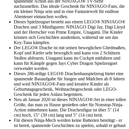
spannende Action aus der NINJAGO® TV-Serie
nachzustellen. Das ideale Geschenk für NINJAGO-Fans, die
ein kleiner Ninja sein und in eine Fantasiewelt für endlose
Abenteuer eintauchen wollen.
Dieses Spielzeugset besteht aus einem LEGO® NINJAGO®
Drachen und 3 Minifiguren: NINJAGO Digi Jay, Digi Lloyd
und der Herrscher von Prime Empire, Unagami. Die Kinder
können sich Geschichten ausdenken, während sie um das
Key-Tana kämpfen.
Der LEGO® Drache ist mit seinen beweglichen Gliedmaßen,
Kopf und Kiefer sehr beweglich und kann von 2 Schützen
Stollen abfeuern. Unagami kann im Cockpit mitfahren und
kann für Kämpfe gegen Jays Cyber Dragon Spielzeugset
verwendet werden.
Dieses 286-teilige LEGO® Drachenbauspielzeug bietet eine
spannende Bauaufgabe für Jungen und Mädchen ab 8 Jahren
und wird NINJAGO®-Fans und kreative Kinder als
Geburtstagsgeschenk, Weihnachtsgeschenk oder LEGO-
Geschenk für jeden Anlass begeistern.
Neu ab Januar 2020 ist dieses NINJAGO®-Set in einer tollen
Größe, das man zu Hause genießen oder für Nonstop-Ninja-
Action mitnehmen kann. Die Drachenfigur ist über 5" (14
cm) hoch, 15" (39 cm) lang und 5" (14 cm) breit.
Für diesen Ninja-Mech werden keine Batterien benötigt - er
ist bereit, spannende Geschichten zu spielen, sobald er gebaut