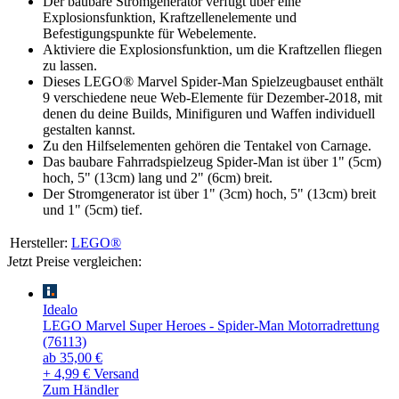
Der baubare Stromgenerator verfügt über eine
Explosionsfunktion, Kraftzellenelemente und
Befestigungspunkte für Webelemente.
Aktiviere die Explosionsfunktion, um die Kraftzellen fliegen
zu lassen.
Dieses LEGO® Marvel Spider-Man Spielzeugbauset enthält
9 verschiedene neue Web-Elemente für Dezember-2018, mit
denen du deine Builds, Minifiguren und Waffen individuell
gestalten kannst.
Zu den Hilfselementen gehören die Tentakel von Carnage.
Das baubare Fahrradspielzeug Spider-Man ist über 1" (5cm)
hoch, 5" (13cm) lang und 2" (6cm) breit.
Der Stromgenerator ist über 1" (3cm) hoch, 5" (13cm) breit
und 1" (5cm) tief.
Hersteller:
LEGO®
Jetzt Preise vergleichen:
Idealo
LEGO Marvel Super Heroes - Spider-Man Motorradrettung
(76113)
ab 35,00 €
+ 4,99 € Versand
Zum Händler