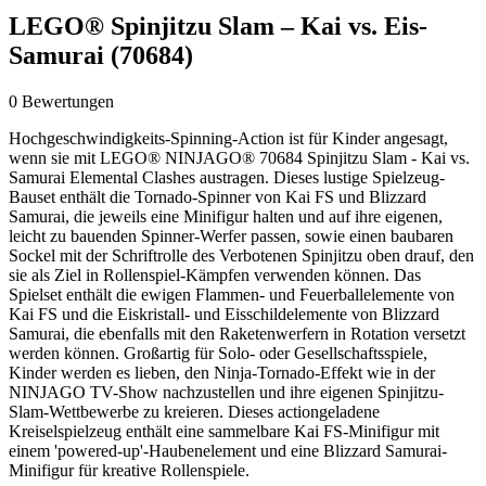
LEGO® Spinjitzu Slam – Kai vs. Eis-
Samurai (70684)
0 Bewertungen
Hochgeschwindigkeits-Spinning-Action ist für Kinder angesagt,
wenn sie mit LEGO® NINJAGO® 70684 Spinjitzu Slam - Kai vs.
Samurai Elemental Clashes austragen. Dieses lustige Spielzeug-
Bauset enthält die Tornado-Spinner von Kai FS und Blizzard
Samurai, die jeweils eine Minifigur halten und auf ihre eigenen,
leicht zu bauenden Spinner-Werfer passen, sowie einen baubaren
Sockel mit der Schriftrolle des Verbotenen Spinjitzu oben drauf, den
sie als Ziel in Rollenspiel-Kämpfen verwenden können. Das
Spielset enthält die ewigen Flammen- und Feuerballelemente von
Kai FS und die Eiskristall- und Eisschildelemente von Blizzard
Samurai, die ebenfalls mit den Raketenwerfern in Rotation versetzt
werden können. Großartig für Solo- oder Gesellschaftsspiele,
Kinder werden es lieben, den Ninja-Tornado-Effekt wie in der
NINJAGO TV-Show nachzustellen und ihre eigenen Spinjitzu-
Slam-Wettbewerbe zu kreieren. Dieses actiongeladene
Kreiselspielzeug enthält eine sammelbare Kai FS-Minifigur mit
einem 'powered-up'-Haubenelement und eine Blizzard Samurai-
Minifigur für kreative Rollenspiele.