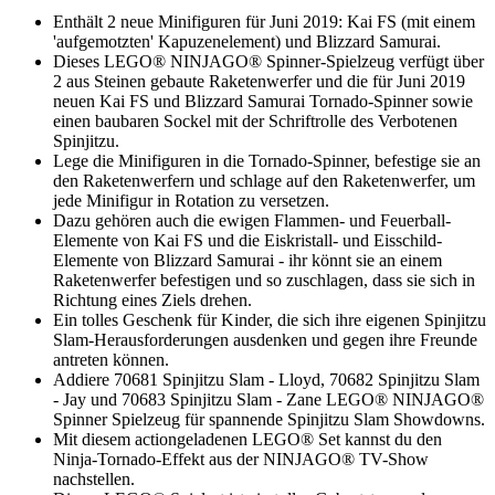
Enthält 2 neue Minifiguren für Juni 2019: Kai FS (mit einem
'aufgemotzten' Kapuzenelement) und Blizzard Samurai.
Dieses LEGO® NINJAGO® Spinner-Spielzeug verfügt über
2 aus Steinen gebaute Raketenwerfer und die für Juni 2019
neuen Kai FS und Blizzard Samurai Tornado-Spinner sowie
einen baubaren Sockel mit der Schriftrolle des Verbotenen
Spinjitzu.
Lege die Minifiguren in die Tornado-Spinner, befestige sie an
den Raketenwerfern und schlage auf den Raketenwerfer, um
jede Minifigur in Rotation zu versetzen.
Dazu gehören auch die ewigen Flammen- und Feuerball-
Elemente von Kai FS und die Eiskristall- und Eisschild-
Elemente von Blizzard Samurai - ihr könnt sie an einem
Raketenwerfer befestigen und so zuschlagen, dass sie sich in
Richtung eines Ziels drehen.
Ein tolles Geschenk für Kinder, die sich ihre eigenen Spinjitzu
Slam-Herausforderungen ausdenken und gegen ihre Freunde
antreten können.
Addiere 70681 Spinjitzu Slam - Lloyd, 70682 Spinjitzu Slam
- Jay und 70683 Spinjitzu Slam - Zane LEGO® NINJAGO®
Spinner Spielzeug für spannende Spinjitzu Slam Showdowns.
Mit diesem actiongeladenen LEGO® Set kannst du den
Ninja-Tornado-Effekt aus der NINJAGO® TV-Show
nachstellen.