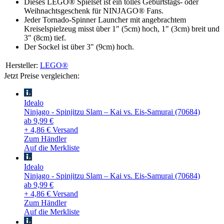
Dieses LEGO® Spielset ist ein tolles Geburtstags- oder
Weihnachtsgeschenk für NINJAGO® Fans.
Jeder Tornado-Spinner Launcher mit angebrachtem
Kreiselspielzeug misst über 1" (5cm) hoch, 1" (3cm) breit und
3" (8cm) tief.
Der Sockel ist über 3" (9cm) hoch.
Hersteller:
LEGO®
Jetzt Preise vergleichen:
Idealo
Ninjago - Spinjitzu Slam – Kai vs. Eis-Samurai (70684)
ab 9,99 €
+ 4,86 € Versand
Zum Händler
Auf die Merkliste
Idealo
Ninjago - Spinjitzu Slam – Kai vs. Eis-Samurai (70684)
ab 9,99 €
+ 4,86 € Versand
Zum Händler
Auf die Merkliste