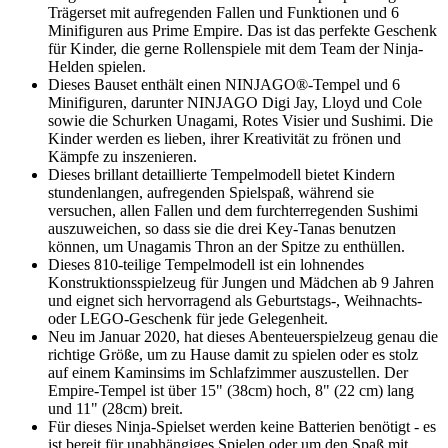
Trägerset mit aufregenden Fallen und Funktionen und 6
Minifiguren aus Prime Empire. Das ist das perfekte Geschenk
für Kinder, die gerne Rollenspiele mit dem Team der Ninja-
Helden spielen.
Dieses Bauset enthält einen NINJAGO®-Tempel und 6
Minifiguren, darunter NINJAGO Digi Jay, Lloyd und Cole
sowie die Schurken Unagami, Rotes Visier und Sushimi. Die
Kinder werden es lieben, ihrer Kreativität zu frönen und
Kämpfe zu inszenieren.
Dieses brillant detaillierte Tempelmodell bietet Kindern
stundenlangen, aufregenden Spielspaß, während sie
versuchen, allen Fallen und dem furchterregenden Sushimi
auszuweichen, so dass sie die drei Key-Tanas benutzen
können, um Unagamis Thron an der Spitze zu enthüllen.
Dieses 810-teilige Tempelmodell ist ein lohnendes
Konstruktionsspielzeug für Jungen und Mädchen ab 9 Jahren
und eignet sich hervorragend als Geburtstags-, Weihnachts-
oder LEGO-Geschenk für jede Gelegenheit.
Neu im Januar 2020, hat dieses Abenteuerspielzeug genau die
richtige Größe, um zu Hause damit zu spielen oder es stolz
auf einem Kaminsims im Schlafzimmer auszustellen. Der
Empire-Tempel ist über 15" (38cm) hoch, 8" (22 cm) lang
und 11" (28cm) breit.
Für dieses Ninja-Spielset werden keine Batterien benötigt - es
ist bereit für unabhängiges Spielen oder um den Spaß mit