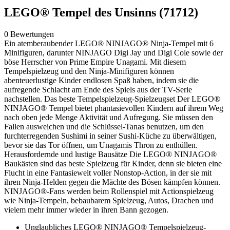
LEGO® Tempel des Unsinns (71712)
0 Bewertungen
Ein atemberaubender LEGO® NINJAGO® Ninja-Tempel mit 6
Minifiguren, darunter NINJAGO Digi Jay und Digi Cole sowie der
böse Herrscher von Prime Empire Unagami. Mit diesem
Tempelspielzeug und den Ninja-Minifiguren können
abenteuerlustige Kinder endlosen Spaß haben, indem sie die
aufregende Schlacht am Ende des Spiels aus der TV-Serie
nachstellen. Das beste Tempelspielzeug-Spielzeugset Der LEGO®
NINJAGO® Tempel bietet phantasievollen Kindern auf ihrem Weg
nach oben jede Menge Aktivität und Aufregung. Sie müssen den
Fallen ausweichen und die Schlüssel-Tanas benutzen, um den
furchterregenden Sushimi in seiner Sushi-Küche zu überwältigen,
bevor sie das Tor öffnen, um Unagamis Thron zu enthüllen.
Herausfordernde und lustige Bausätze Die LEGO® NINJAGO®
Baukästen sind das beste Spielzeug für Kinder, denn sie bieten eine
Flucht in eine Fantasiewelt voller Nonstop-Action, in der sie mit
ihren Ninja-Helden gegen die Mächte des Bösen kämpfen können.
NINJAGO®-Fans werden beim Rollenspiel mit Actionspielzeug
wie Ninja-Tempeln, bebaubarem Spielzeug, Autos, Drachen und
vielem mehr immer wieder in ihren Bann gezogen.
Unglaubliches LEGO® NINJAGO® Tempelspielzeug-