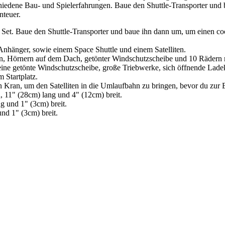
schiedene Bau- und Spielerfahrungen. Baue den Shuttle-Transporter un
teuer.
et. Baue den Shuttle-Transporter und baue ihn dann um, um einen c
Anhänger, sowie einem Space Shuttle und einem Satelliten.
n, Hörnern auf dem Dach, getönter Windschutzscheibe und 10 Rädern
 eine getönte Windschutzscheibe, große Triebwerke, sich öffnende Lad
 Startplatz.
n Kran, um den Satelliten in die Umlaufbahn zu bringen, bevor du zur 
h, 11" (28cm) lang und 4" (12cm) breit.
g und 1" (3cm) breit.
nd 1" (3cm) breit.