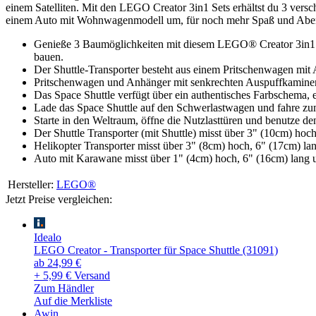
einem Satelliten. Mit den LEGO Creator 3in1 Sets erhältst du 3 ver
einem Auto mit Wohnwagenmodell um, für noch mehr Spaß und Aben
Genieße 3 Baumöglichkeiten mit diesem LEGO® Creator 3in1 S
bauen.
Der Shuttle-Transporter besteht aus einem Pritschenwagen mit 
Pritschenwagen und Anhänger mit senkrechten Auspuffkamine
Das Space Shuttle verfügt über ein authentisches Farbschema,
Lade das Space Shuttle auf den Schwerlastwagen und fahre zum
Starte in den Weltraum, öffne die Nutzlasttüren und benutze de
Der Shuttle Transporter (mit Shuttle) misst über 3" (10cm) hoc
Helikopter Transporter misst über 3" (8cm) hoch, 6" (17cm) lan
Auto mit Karawane misst über 1" (4cm) hoch, 6" (16cm) lang u
Hersteller:
LEGO®
Jetzt Preise vergleichen:
Idealo
LEGO Creator - Transporter für Space Shuttle (31091)
ab 24,99 €
+ 5,99 € Versand
Zum Händler
Auf die Merkliste
Awin