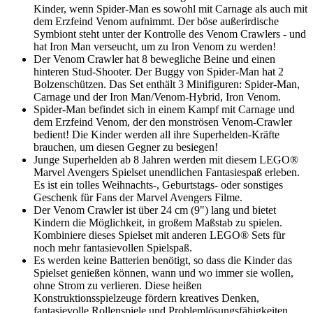
Kinder, wenn Spider-Man es sowohl mit Carnage als auch mit
dem Erzfeind Venom aufnimmt. Der böse außerirdische
Symbiont steht unter der Kontrolle des Venom Crawlers - und
hat Iron Man verseucht, um zu Iron Venom zu werden!
Der Venom Crawler hat 8 bewegliche Beine und einen
hinteren Stud-Shooter. Der Buggy von Spider-Man hat 2
Bolzenschützen. Das Set enthält 3 Minifiguren: Spider-Man,
Carnage und der Iron Man/Venom-Hybrid, Iron Venom.
Spider-Man befindet sich in einem Kampf mit Carnage und
dem Erzfeind Venom, der den monströsen Venom-Crawler
bedient! Die Kinder werden all ihre Superhelden-Kräfte
brauchen, um diesen Gegner zu besiegen!
Junge Superhelden ab 8 Jahren werden mit diesem LEGO®
Marvel Avengers Spielset unendlichen Fantasiespaß erleben.
Es ist ein tolles Weihnachts-, Geburtstags- oder sonstiges
Geschenk für Fans der Marvel Avengers Filme.
Der Venom Crawler ist über 24 cm (9") lang und bietet
Kindern die Möglichkeit, in großem Maßstab zu spielen.
Kombiniere dieses Spielset mit anderen LEGO® Sets für
noch mehr fantasievollen Spielspaß.
Es werden keine Batterien benötigt, so dass die Kinder das
Spielset genießen können, wann und wo immer sie wollen,
ohne Strom zu verlieren. Diese heißen
Konstruktionsspielzeuge fördern kreatives Denken,
fantasievolle Rollenspiele und Problemlösungsfähigkeiten.