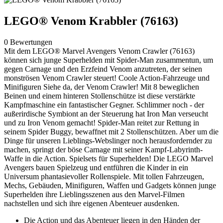
LEGO® Venom Krabbler (76163)
0 Bewertungen
Mit dem LEGO® Marvel Avengers Venom Crawler (76163)
können sich junge Superhelden mit Spider-Man zusammentun, um
gegen Carnage und den Erzfeind Venom anzutreten, der seinen
monströsen Venom Crawler steuert! Coole Action-Fahrzeuge und
Minifiguren Siehe da, der Venom Crawler! Mit 8 beweglichen
Beinen und einem hinteren Stollenschütze ist diese verstärkte
Kampfmaschine ein fantastischer Gegner. Schlimmer noch - der
außerirdische Symbiont an der Steuerung hat Iron Man verseucht
und zu Iron Venom gemacht! Spider-Man reitet zur Rettung in
seinem Spider Buggy, bewaffnet mit 2 Stollenschützen. Aber um die
Dinge für unseren Lieblings-Webslinger noch herausfordernder zu
machen, springt der böse Carnage mit seiner Kampf-Labyrinth-
Waffe in die Action. Spielsets für Superhelden! Die LEGO Marvel
Avengers bauen Spielzeug und entführen die Kinder in ein
Universum phantasievoller Rollenspiele. Mit tollen Fahrzeugen,
Mechs, Gebäuden, Minifiguren, Waffen und Gadgets können junge
Superhelden ihre Lieblingsszenen aus den Marvel-Filmen
nachstellen und sich ihre eigenen Abenteuer ausdenken.
Die Action und das Abenteuer liegen in den Händen der