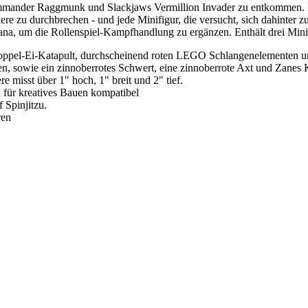
Commander Raggmunk und Slackjaws Vermillion Invader zu entkommen. D
rriere zu durchbrechen - und jede Minifigur, die versucht, sich dahin
ana, um die Rollenspiel-Kampfhandlung zu ergänzen. Enthält drei Mini
Doppel-Ei-Katapult, durchscheinend roten LEGO Schlangenelementen u
 sowie ein zinnoberrotes Schwert, eine zinnoberrote Axt und Zanes 
re misst über 1" hoch, 1" breit und 2" tief.
ür kreatives Bauen kompatibel
 Spinjitzu.
ren