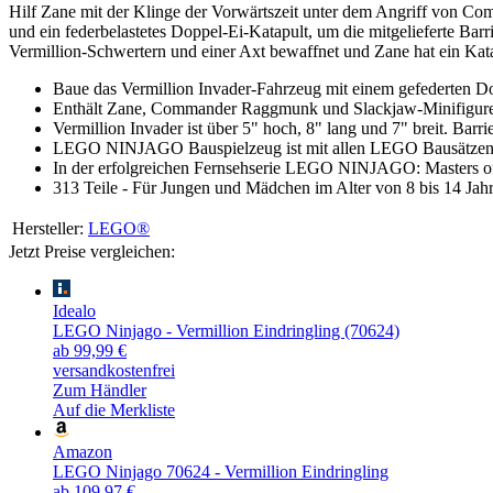
Hilf Zane mit der Klinge der Vorwärtszeit unter dem Angriff von 
und ein federbelastetes Doppel-Ei-Katapult, um die mitgelieferte Ba
Vermillion-Schwertern und einer Axt bewaffnet und Zane hat ein Kat
Baue das Vermillion Invader-Fahrzeug mit einem gefederten 
Enthält Zane, Commander Raggmunk und Slackjaw-Minifiguren,
Vermillion Invader ist über 5" hoch, 8" lang und 7" breit. Barrie
LEGO NINJAGO Bauspielzeug ist mit allen LEGO Bausätzen f
In der erfolgreichen Fernsehserie LEGO NINJAGO: Masters of
313 Teile - Für Jungen und Mädchen im Alter von 8 bis 14 Jah
Hersteller:
LEGO®
Jetzt Preise vergleichen:
Idealo
LEGO Ninjago - Vermillion Eindringling (70624)
ab 99,99 €
versandkostenfrei
Zum Händler
Auf die Merkliste
Amazon
LEGO Ninjago 70624 - Vermillion Eindringling
ab 109,97 €