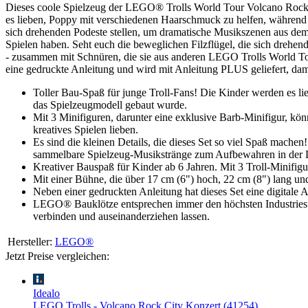
Dieses coole Spielzeug der LEGO® Trolls World Tour Volcano Rock C
es lieben, Poppy mit verschiedenen Haarschmuck zu helfen, während 
sich drehenden Podeste stellen, um dramatische Musikszenen aus dem 
Spielen haben. Seht euch die beweglichen Filzflügel, die sich drehen
- zusammen mit Schnüren, die sie aus anderen LEGO Trolls World To
eine gedruckte Anleitung und wird mit Anleitung PLUS geliefert, da
Toller Bau-Spaß für junge Troll-Fans! Die Kinder werden es li
das Spielzeugmodell gebaut wurde.
Mit 3 Minifiguren, darunter eine exklusive Barb-Minifigur, kön
kreatives Spielen lieben.
Es sind die kleinen Details, die dieses Set so viel Spaß mache
sammelbare Spielzeug-Musikstränge zum Aufbewahren in der L
Kreativer Bauspaß für Kinder ab 6 Jahren. Mit 3 Troll-Minifigu
Mit einer Bühne, die über 17 cm (6") hoch, 22 cm (8") lang und 1
Neben einer gedruckten Anleitung hat dieses Set eine digitale
LEGO® Bauklötze entsprechen immer den höchsten Industriestand
verbinden und auseinanderziehen lassen.
Hersteller:
LEGO®
Jetzt Preise vergleichen:
Idealo
LEGO Trolls - Volcano Rock City Konzert (41254)