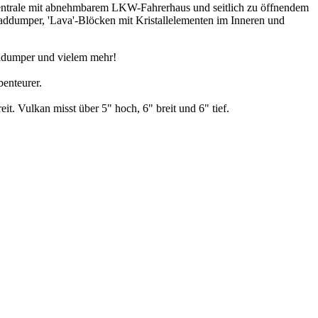
zentrale mit abnehmbarem LKW-Fahrerhaus und seitlich zu öffnendem
ddumper, 'Lava'-Blöcken mit Kristallelementen im Inneren und
addumper und vielem mehr!
benteurer.
it. Vulkan misst über 5" hoch, 6" breit und 6" tief.