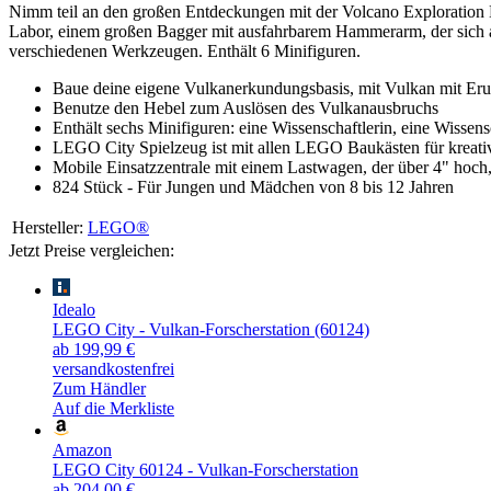
Nimm teil an den großen Entdeckungen mit der Volcano Exploration 
Labor, einem großen Bagger mit ausfahrbarem Hammerarm, der sich a
verschiedenen Werkzeugen. Enthält 6 Minifiguren.
Baue deine eigene Vulkanerkundungsbasis, mit Vulkan mit Eru
Benutze den Hebel zum Auslösen des Vulkanausbruchs
Enthält sechs Minifiguren: eine Wissenschaftlerin, eine Wissen
LEGO City Spielzeug ist mit allen LEGO Baukästen für kreat
Mobile Einsatzzentrale mit einem Lastwagen, der über 4" hoch, 1
824 Stück - Für Jungen und Mädchen von 8 bis 12 Jahren
Hersteller:
LEGO®
Jetzt Preise vergleichen:
Idealo
LEGO City - Vulkan-Forscherstation (60124)
ab 199,99 €
versandkostenfrei
Zum Händler
Auf die Merkliste
Amazon
LEGO City 60124 - Vulkan-Forscherstation
ab 204,00 €